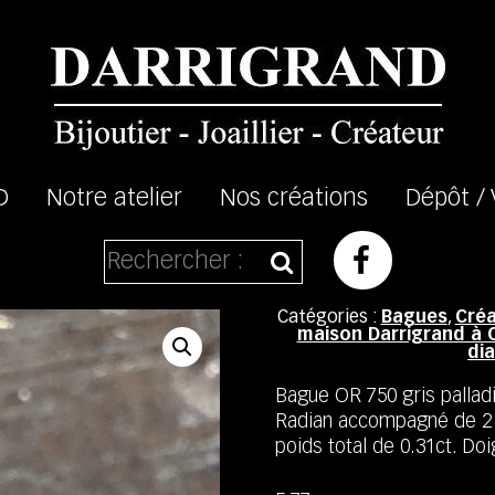
D
Notre atelier
Nos créations
Dépôt /
Catégories :
Bagues
,
Créa
maison Darrigrand à 
di
Bague OR 750 gris palladi
Radian accompagné de 2 d
poids total de 0.31ct. Doi