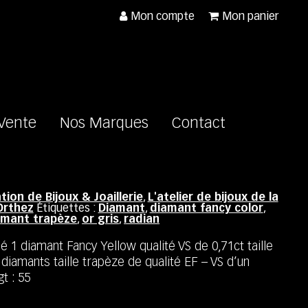
Mon compte
Mon panier
 Vente
Nos Marques
Contact
tion de Bijoux & Joaillerie
,
L'atelier de bijoux de la
Orthez
Étiquettes :
Diamant
,
diamant fancy color
,
amant trapèze
,
or gris
,
radian
é 1 diamant Fancy Yellow qualité VS de 0,71ct taille
iamants taille trapèze de qualité EF – VS d’un
gt : 55