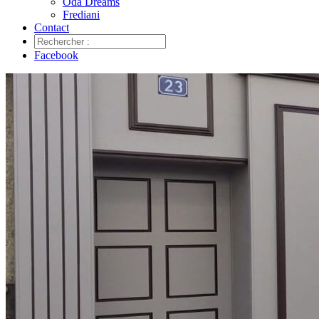
Oda Dreams
Frediani
Contact
Facebook