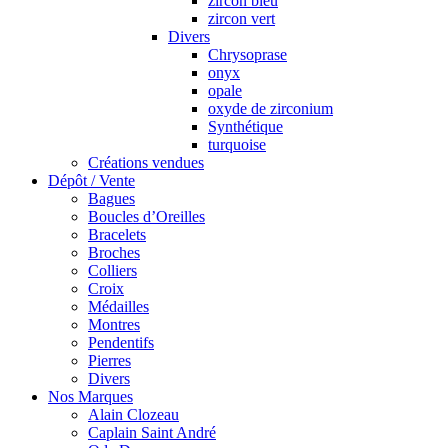
zircon bleu
zircon vert
Divers
Chrysoprase
onyx
opale
oxyde de zirconium
Synthétique
turquoise
Créations vendues
Dépôt / Vente
Bagues
Boucles d’Oreilles
Bracelets
Broches
Colliers
Croix
Médailles
Montres
Pendentifs
Pierres
Divers
Nos Marques
Alain Clozeau
Caplain Saint André