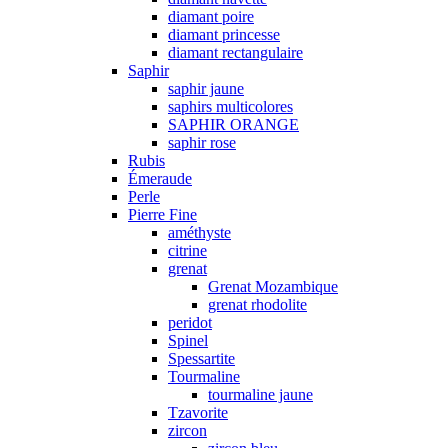
diamant poire
diamant princesse
diamant rectangulaire
Saphir
saphir jaune
saphirs multicolores
SAPHIR ORANGE
saphir rose
Rubis
Émeraude
Perle
Pierre Fine
améthyste
citrine
grenat
Grenat Mozambique
grenat rhodolite
peridot
Spinel
Spessartite
Tourmaline
tourmaline jaune
Tzavorite
zircon