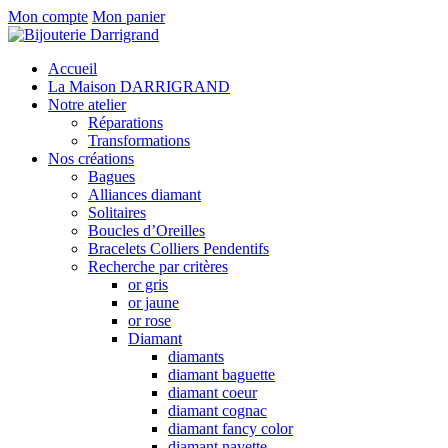
Mon compte
Mon panier
Accueil
La Maison DARRIGRAND
Notre atelier
Réparations
Transformations
Nos créations
Bagues
Alliances diamant
Solitaires
Boucles d’Oreilles
Bracelets Colliers Pendentifs
Recherche par critères
or gris
or jaune
or rose
Diamant
diamants
diamant baguette
diamant coeur
diamant cognac
diamant fancy color
diamant navette