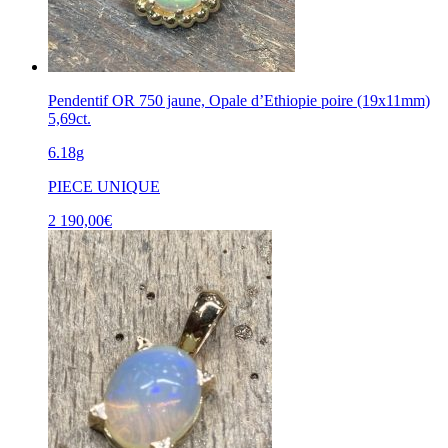
Pendentif OR 750 jaune, Opale d’Ethiopie poire (19x11mm)
5,69ct.
6.18g
PIECE UNIQUE
2 190,00
€