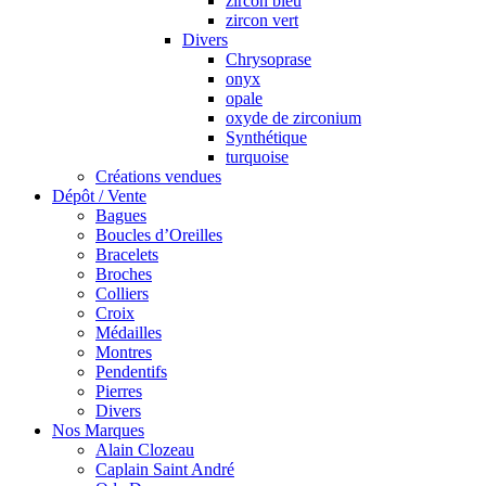
zircon bleu
zircon vert
Divers
Chrysoprase
onyx
opale
oxyde de zirconium
Synthétique
turquoise
Créations vendues
Dépôt / Vente
Bagues
Boucles d’Oreilles
Bracelets
Broches
Colliers
Croix
Médailles
Montres
Pendentifs
Pierres
Divers
Nos Marques
Alain Clozeau
Caplain Saint André