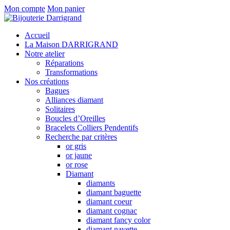
Mon compte
Mon panier
Accueil
La Maison DARRIGRAND
Notre atelier
Réparations
Transformations
Nos créations
Bagues
Alliances diamant
Solitaires
Boucles d’Oreilles
Bracelets Colliers Pendentifs
Recherche par critères
or gris
or jaune
or rose
Diamant
diamants
diamant baguette
diamant coeur
diamant cognac
diamant fancy color
diamant navette