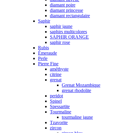
diamant poire
diamant princesse
diamant rectangulaire
Saphir
saphir jaune
saphirs multicolores
SAPHIR ORANGE
saphir rose
Rubis
Émeraude
Perle
Pierre Fine
améthyste
citrine
grenat
Grenat Mozambique
grenat rhodolite
peridot
Spinel
Spessartite
Tourmaline
tourmaline jaune
Tzavorite
zircon