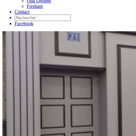
Oda Dreams
Frediani
Contact
Facebook