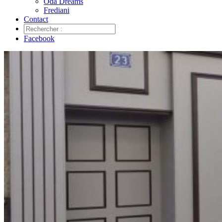
Oda Dreams
Frediani
Contact
Facebook