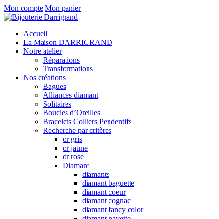
Mon compte
Mon panier
Accueil
La Maison DARRIGRAND
Notre atelier
Réparations
Transformations
Nos créations
Bagues
Alliances diamant
Solitaires
Boucles d’Oreilles
Bracelets Colliers Pendentifs
Recherche par critères
or gris
or jaune
or rose
Diamant
diamants
diamant baguette
diamant coeur
diamant cognac
diamant fancy color
diamant navette