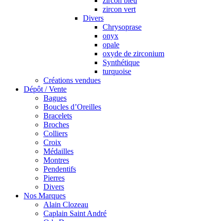
zircon bleu
zircon vert
Divers
Chrysoprase
onyx
opale
oxyde de zirconium
Synthétique
turquoise
Créations vendues
Dépôt / Vente
Bagues
Boucles d’Oreilles
Bracelets
Broches
Colliers
Croix
Médailles
Montres
Pendentifs
Pierres
Divers
Nos Marques
Alain Clozeau
Caplain Saint André