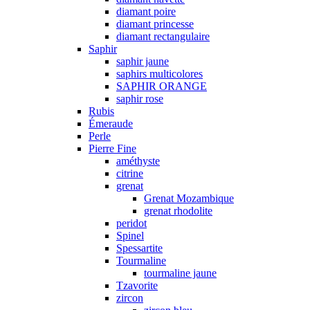
diamant poire
diamant princesse
diamant rectangulaire
Saphir
saphir jaune
saphirs multicolores
SAPHIR ORANGE
saphir rose
Rubis
Émeraude
Perle
Pierre Fine
améthyste
citrine
grenat
Grenat Mozambique
grenat rhodolite
peridot
Spinel
Spessartite
Tourmaline
tourmaline jaune
Tzavorite
zircon