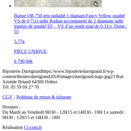
Bague OR 750 gris palladié 1 diamant Fancy Yellow qualité
VS de 0,71ct taille Radian accompagné de 2 diamants taille
trapèze de qualité EF – VS d’un poids total de 0.31ct. Doigt :
55
5.77g
PIECE UNIQUE
6 790,00
€
Bijouterie Darrigrand
https://www.bijouteriedarrigrand.fr/wp-
content/themes/darrigrand2018/images/darrigrand-logo.jpg
23 Rue
Aristide Briand
64300
Orthez
Tél.
05 59 69 27 70
CGV
-
Politique de retour & échange
Horaires :
Du Mardi au Vendredi 9H30 - 12H15 et 14H30 - 19H Le samedi :
9H30 - 12H15 et 14H30 - 18H
Réalisation
Cl-com.fr