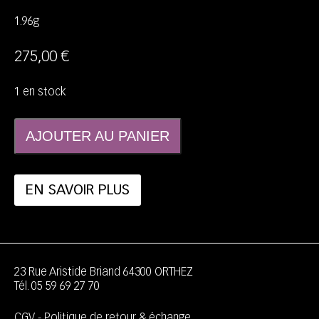
1.96g
275,00
€
1 en stock
AJOUTER AU PANIER
EN SAVOIR PLUS
23 Rue Aristide Briand
64300
ORTHEZ
Tél.
05 59 69 27 70
CGV
-
Politique de retour & échange