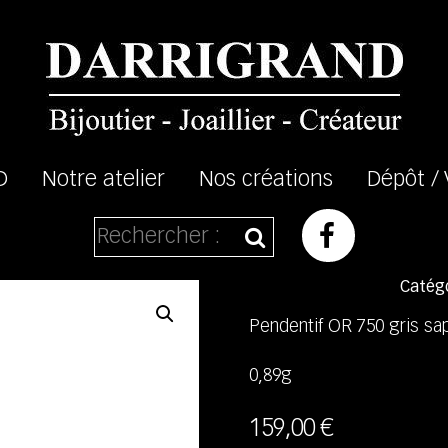
D
Notre atelier
Nos créations
Dépôt /
Catégo
Pendentif OR 750 gris sap
0,89g
159,00
€