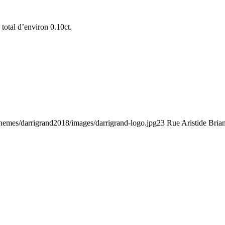
total d’environ 0.10ct.
/themes/darrigrand2018/images/darrigrand-logo.jpg
23 Rue Aristide Bria