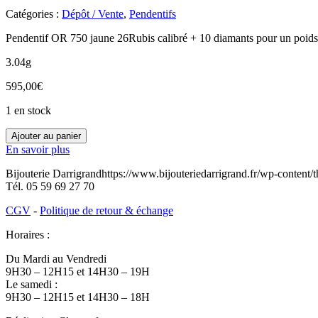
Catégories :
Dépôt / Vente
,
Pendentifs
Pendentif OR 750 jaune 26Rubis calibré + 10 diamants pour un poids 
3.04g
595,00
€
1 en stock
quantité
Ajouter au panier
de
En savoir plus
O3500247
Bijouterie Darrigrand
https://www.bijouteriedarrigrand.fr/wp-content
Tél.
05 59 69 27 70
CGV
-
Politique de retour & échange
Horaires :
Du Mardi au Vendredi
9H30 – 12H15 et 14H30 – 19H
Le samedi :
9H30 – 12H15 et 14H30 – 18H