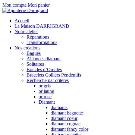
Mon compte
Mon panier
Accueil
La Maison DARRIGRAND
Notre atelier
Réparations
Transformations
Nos créations
Bagues
Alliances diamant
Solitaires
Boucles d’Oreilles
Bracelets Colliers Pendentifs
Recherche par critères
or gris
or jaune
or rose
Diamant
diamants
diamant baguette
diamant coeur
diamant cognac
diamant fancy color
diamant navette