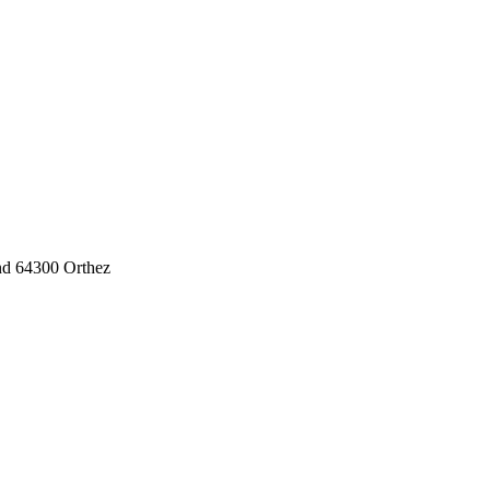
nd
64300
Orthez