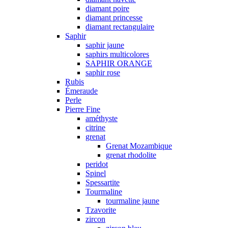
diamant poire
diamant princesse
diamant rectangulaire
Saphir
saphir jaune
saphirs multicolores
SAPHIR ORANGE
saphir rose
Rubis
Émeraude
Perle
Pierre Fine
améthyste
citrine
grenat
Grenat Mozambique
grenat rhodolite
peridot
Spinel
Spessartite
Tourmaline
tourmaline jaune
Tzavorite
zircon