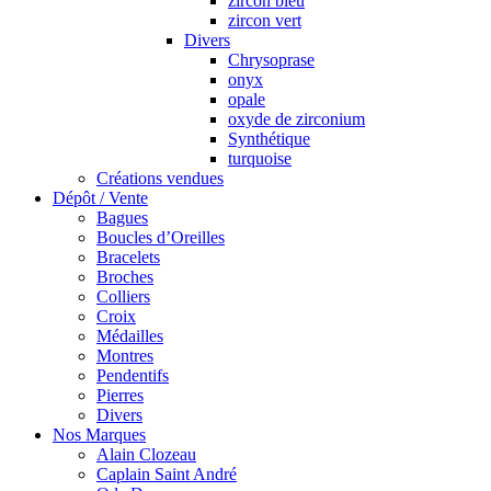
zircon bleu
zircon vert
Divers
Chrysoprase
onyx
opale
oxyde de zirconium
Synthétique
turquoise
Créations vendues
Dépôt / Vente
Bagues
Boucles d’Oreilles
Bracelets
Broches
Colliers
Croix
Médailles
Montres
Pendentifs
Pierres
Divers
Nos Marques
Alain Clozeau
Caplain Saint André