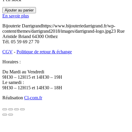
quantité
Ajouter au panier
de
En savoir plus
O3500242
Bijouterie Darrigrand
https://www.bijouteriedarrigrand.fr/wp-
content/themes/darrigrand2018/images/darrigrand-logo.jpg
23 Rue
Aristide Briand
64300
Orthez
Tél.
05 59 69 27 70
CGV
-
Politique de retour & échange
Horaires :
Du Mardi au Vendredi
9H30 – 12H15 et 14H30 – 19H
Le samedi :
9H30 – 12H15 et 14H30 – 18H
Réalisation
Cl-com.fr