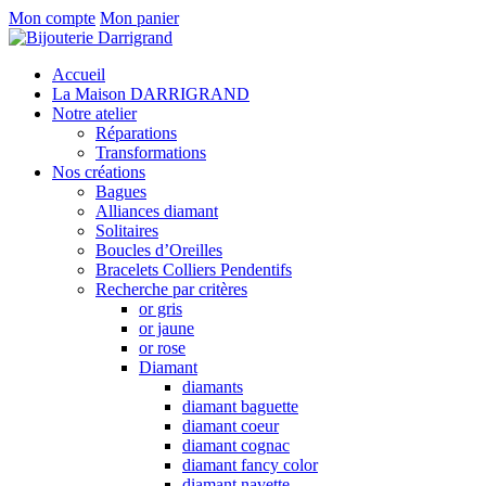
Mon compte
Mon panier
Accueil
La Maison DARRIGRAND
Notre atelier
Réparations
Transformations
Nos créations
Bagues
Alliances diamant
Solitaires
Boucles d’Oreilles
Bracelets Colliers Pendentifs
Recherche par critères
or gris
or jaune
or rose
Diamant
diamants
diamant baguette
diamant coeur
diamant cognac
diamant fancy color
diamant navette