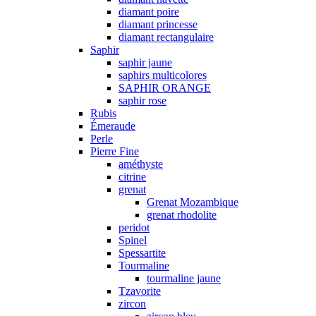
diamant poire
diamant princesse
diamant rectangulaire
Saphir
saphir jaune
saphirs multicolores
SAPHIR ORANGE
saphir rose
Rubis
Émeraude
Perle
Pierre Fine
améthyste
citrine
grenat
Grenat Mozambique
grenat rhodolite
peridot
Spinel
Spessartite
Tourmaline
tourmaline jaune
Tzavorite
zircon