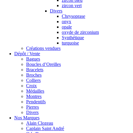
zircon bleu
zircon vert
Divers
Chrysoprase
onyx
opale
oxyde de zirconium
Synthétique
turquoise
Créations vendues
Dépôt / Vente
Bagues
Boucles d’Oreilles
Bracelets
Broches
Colliers
Croix
Médailles
Montres
Pendentifs
Pierres
Divers
Nos Marques
Alain Clozeau
Caplain Saint André