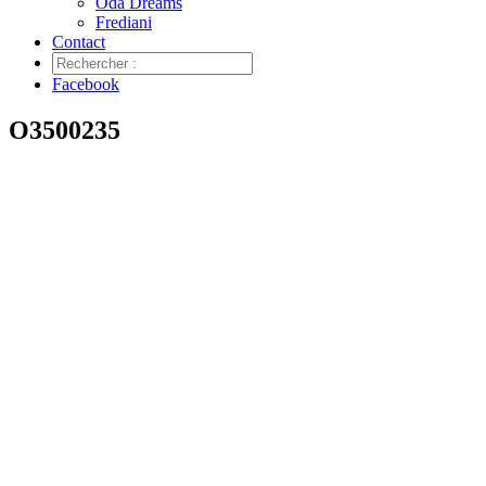
Oda Dreams
Frediani
Contact
Facebook
O3500235