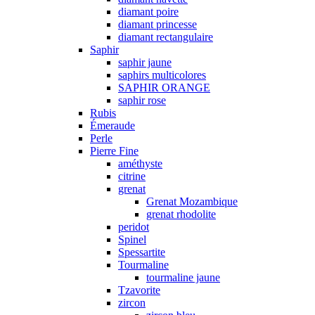
diamant poire
diamant princesse
diamant rectangulaire
Saphir
saphir jaune
saphirs multicolores
SAPHIR ORANGE
saphir rose
Rubis
Émeraude
Perle
Pierre Fine
améthyste
citrine
grenat
Grenat Mozambique
grenat rhodolite
peridot
Spinel
Spessartite
Tourmaline
tourmaline jaune
Tzavorite
zircon