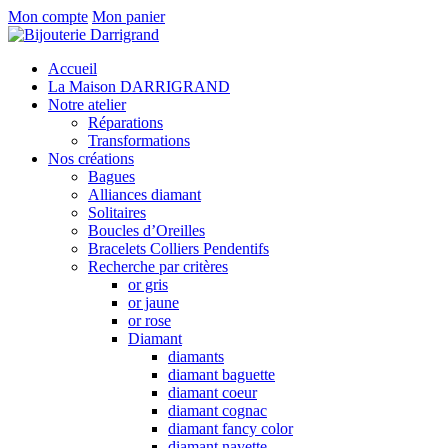
Mon compte
Mon panier
Accueil
La Maison DARRIGRAND
Notre atelier
Réparations
Transformations
Nos créations
Bagues
Alliances diamant
Solitaires
Boucles d’Oreilles
Bracelets Colliers Pendentifs
Recherche par critères
or gris
or jaune
or rose
Diamant
diamants
diamant baguette
diamant coeur
diamant cognac
diamant fancy color
diamant navette