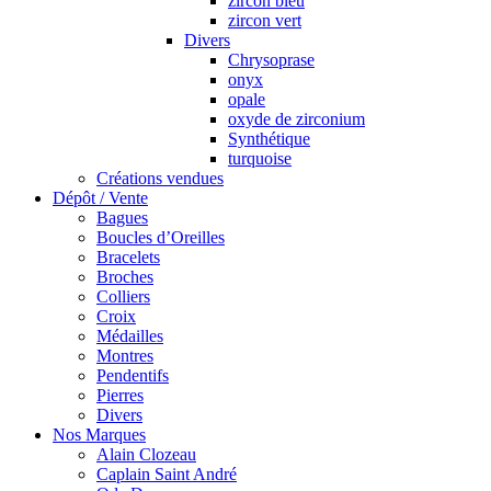
zircon bleu
zircon vert
Divers
Chrysoprase
onyx
opale
oxyde de zirconium
Synthétique
turquoise
Créations vendues
Dépôt / Vente
Bagues
Boucles d’Oreilles
Bracelets
Broches
Colliers
Croix
Médailles
Montres
Pendentifs
Pierres
Divers
Nos Marques
Alain Clozeau
Caplain Saint André