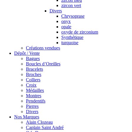
zircon bleu
zircon vert
Divers
Chrysoprase
onyx
opale
oxyde de zirconium
Synthétique
turquoise
Créations vendues
Dépôt / Vente
Bagues
Boucles d’Oreilles
Bracelets
Broches
Colliers
Croix
Médailles
Montres
Pendentifs
Pierres
Divers
Nos Marques
Alain Clozeau
Caplain Saint André