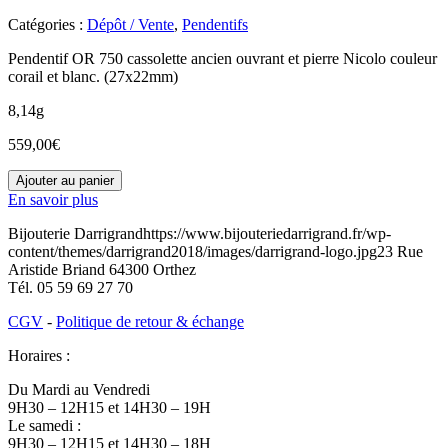
Catégories :
Dépôt / Vente
,
Pendentifs
Pendentif OR 750 cassolette ancien ouvrant et pierre Nicolo couleur
corail et blanc. (27x22mm)
8,14g
559,00
€
quantité
Ajouter au panier
de
En savoir plus
O3500116
Bijouterie Darrigrand
https://www.bijouteriedarrigrand.fr/wp-
content/themes/darrigrand2018/images/darrigrand-logo.jpg
23 Rue
Aristide Briand
64300
Orthez
Tél.
05 59 69 27 70
CGV
-
Politique de retour & échange
Horaires :
Du Mardi au Vendredi
9H30 – 12H15 et 14H30 – 19H
Le samedi :
9H30 – 12H15 et 14H30 – 18H