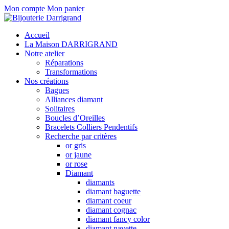
Mon compte
Mon panier
Accueil
La Maison DARRIGRAND
Notre atelier
Réparations
Transformations
Nos créations
Bagues
Alliances diamant
Solitaires
Boucles d’Oreilles
Bracelets Colliers Pendentifs
Recherche par critères
or gris
or jaune
or rose
Diamant
diamants
diamant baguette
diamant coeur
diamant cognac
diamant fancy color
diamant navette