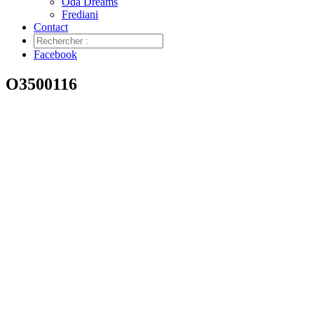
Oda Dreams
Frediani
Contact
Facebook
O3500116