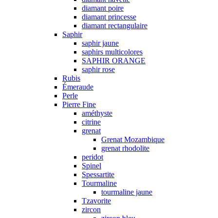
diamant poire
diamant princesse
diamant rectangulaire
Saphir
saphir jaune
saphirs multicolores
SAPHIR ORANGE
saphir rose
Rubis
Émeraude
Perle
Pierre Fine
améthyste
citrine
grenat
Grenat Mozambique
grenat rhodolite
peridot
Spinel
Spessartite
Tourmaline
tourmaline jaune
Tzavorite
zircon