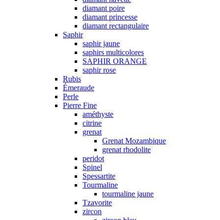
diamant poire
diamant princesse
diamant rectangulaire
Saphir
saphir jaune
saphirs multicolores
SAPHIR ORANGE
saphir rose
Rubis
Émeraude
Perle
Pierre Fine
améthyste
citrine
grenat
Grenat Mozambique
grenat rhodolite
peridot
Spinel
Spessartite
Tourmaline
tourmaline jaune
Tzavorite
zircon