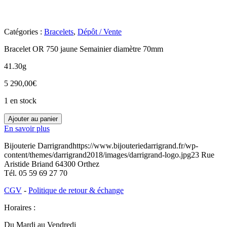
Catégories :
Bracelets
,
Dépôt / Vente
Bracelet OR 750 jaune Semainier diamètre 70mm
41.30g
5 290,00
€
1 en stock
quantité
Ajouter au panier
de
En savoir plus
O3300101
Bijouterie Darrigrand
https://www.bijouteriedarrigrand.fr/wp-
content/themes/darrigrand2018/images/darrigrand-logo.jpg
23 Rue
Aristide Briand
64300
Orthez
Tél.
05 59 69 27 70
CGV
-
Politique de retour & échange
Horaires :
Du Mardi au Vendredi