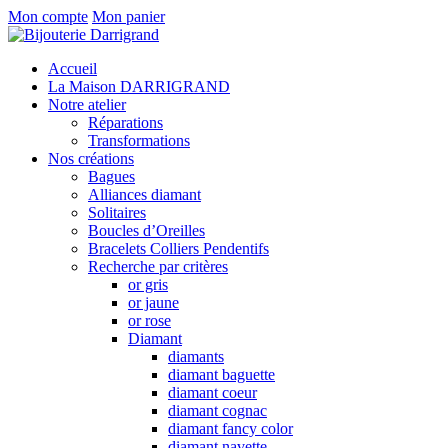
Mon compte
Mon panier
Accueil
La Maison DARRIGRAND
Notre atelier
Réparations
Transformations
Nos créations
Bagues
Alliances diamant
Solitaires
Boucles d’Oreilles
Bracelets Colliers Pendentifs
Recherche par critères
or gris
or jaune
or rose
Diamant
diamants
diamant baguette
diamant coeur
diamant cognac
diamant fancy color
diamant navette