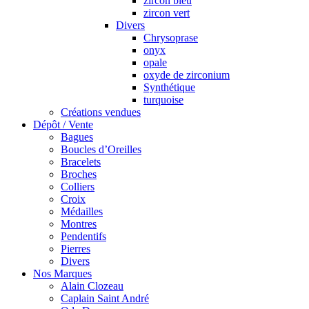
zircon bleu
zircon vert
Divers
Chrysoprase
onyx
opale
oxyde de zirconium
Synthétique
turquoise
Créations vendues
Dépôt / Vente
Bagues
Boucles d’Oreilles
Bracelets
Broches
Colliers
Croix
Médailles
Montres
Pendentifs
Pierres
Divers
Nos Marques
Alain Clozeau
Caplain Saint André