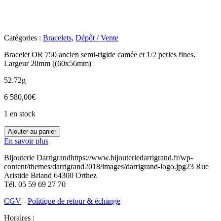
Catégories :
Bracelets
,
Dépôt / Vente
Bracelet OR 750 ancien semi-rigide camée et 1/2 perles fines.
Largeur 20mm ((60x56mm)
52.72g
6 580,00
€
1 en stock
quantité
Ajouter au panier
de
En savoir plus
O3300098
Bijouterie Darrigrand
https://www.bijouteriedarrigrand.fr/wp-
content/themes/darrigrand2018/images/darrigrand-logo.jpg
23 Rue
Aristide Briand
64300
Orthez
Tél.
05 59 69 27 70
CGV
-
Politique de retour & échange
Horaires :