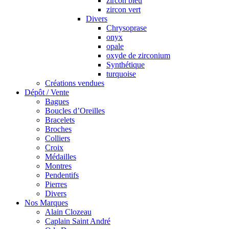
zircon bleu
zircon vert
Divers
Chrysoprase
onyx
opale
oxyde de zirconium
Synthétique
turquoise
Créations vendues
Dépôt / Vente
Bagues
Boucles d’Oreilles
Bracelets
Broches
Colliers
Croix
Médailles
Montres
Pendentifs
Pierres
Divers
Nos Marques
Alain Clozeau
Caplain Saint André