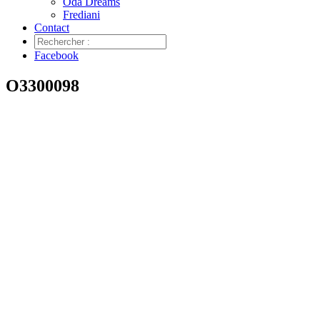
Oda Dreams
Frediani
Contact
Facebook
O3300098