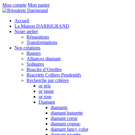
Mon compte
Mon panier
Accueil
La Maison DARRIGRAND
Notre atelier
Réparations
Transformations
Nos créations
Bagues
Alliances diamant
Solitaires
Boucles d’Oreilles
Bracelets Colliers Pendentifs
Recherche par critères
or gris
or jaune
or rose
Diamant
diamants
diamant baguette
diamant coeur
diamant cognac
diamant fancy color
diamant navette