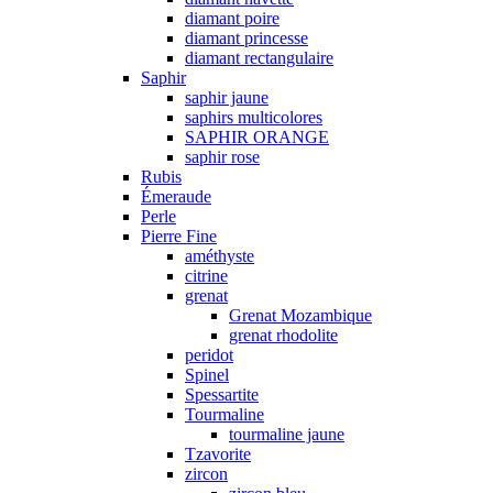
diamant poire
diamant princesse
diamant rectangulaire
Saphir
saphir jaune
saphirs multicolores
SAPHIR ORANGE
saphir rose
Rubis
Émeraude
Perle
Pierre Fine
améthyste
citrine
grenat
Grenat Mozambique
grenat rhodolite
peridot
Spinel
Spessartite
Tourmaline
tourmaline jaune
Tzavorite
zircon