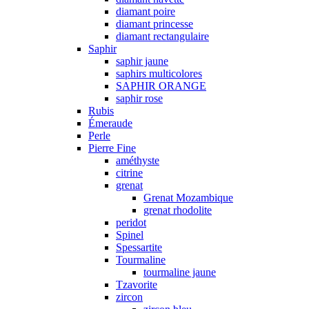
diamant poire
diamant princesse
diamant rectangulaire
Saphir
saphir jaune
saphirs multicolores
SAPHIR ORANGE
saphir rose
Rubis
Émeraude
Perle
Pierre Fine
améthyste
citrine
grenat
Grenat Mozambique
grenat rhodolite
peridot
Spinel
Spessartite
Tourmaline
tourmaline jaune
Tzavorite
zircon