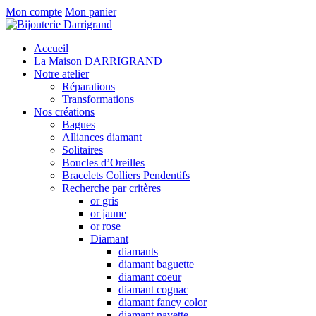
Mon compte
Mon panier
Accueil
La Maison DARRIGRAND
Notre atelier
Réparations
Transformations
Nos créations
Bagues
Alliances diamant
Solitaires
Boucles d’Oreilles
Bracelets Colliers Pendentifs
Recherche par critères
or gris
or jaune
or rose
Diamant
diamants
diamant baguette
diamant coeur
diamant cognac
diamant fancy color
diamant navette