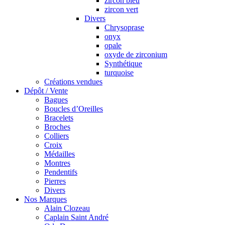
zircon bleu
zircon vert
Divers
Chrysoprase
onyx
opale
oxyde de zirconium
Synthétique
turquoise
Créations vendues
Dépôt / Vente
Bagues
Boucles d’Oreilles
Bracelets
Broches
Colliers
Croix
Médailles
Montres
Pendentifs
Pierres
Divers
Nos Marques
Alain Clozeau
Caplain Saint André