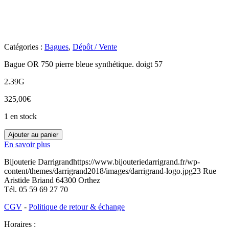
Catégories :
Bagues
,
Dépôt / Vente
Bague OR 750 pierre bleue synthétique. doigt 57
2.39G
325,00
€
1 en stock
quantité
Ajouter au panier
de
En savoir plus
O3200510
Bijouterie Darrigrand
https://www.bijouteriedarrigrand.fr/wp-
content/themes/darrigrand2018/images/darrigrand-logo.jpg
23 Rue
Aristide Briand
64300
Orthez
Tél.
05 59 69 27 70
CGV
-
Politique de retour & échange
Horaires :