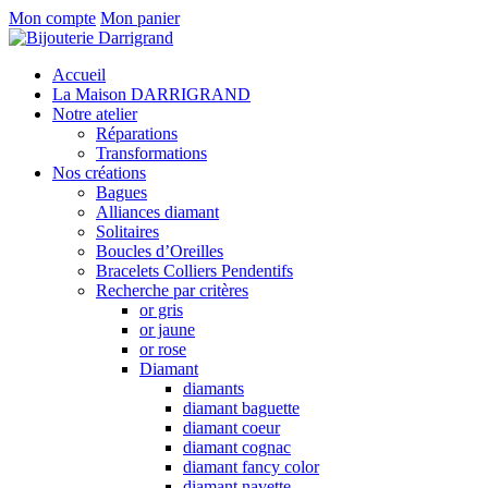
Mon compte
Mon panier
Accueil
La Maison DARRIGRAND
Notre atelier
Réparations
Transformations
Nos créations
Bagues
Alliances diamant
Solitaires
Boucles d’Oreilles
Bracelets Colliers Pendentifs
Recherche par critères
or gris
or jaune
or rose
Diamant
diamants
diamant baguette
diamant coeur
diamant cognac
diamant fancy color
diamant navette