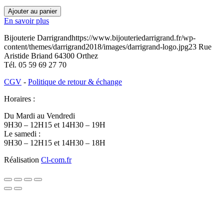
quantité
Ajouter au panier
de
En savoir plus
O3200457
Bijouterie Darrigrand
https://www.bijouteriedarrigrand.fr/wp-
content/themes/darrigrand2018/images/darrigrand-logo.jpg
23 Rue
Aristide Briand
64300
Orthez
Tél.
05 59 69 27 70
CGV
-
Politique de retour & échange
Horaires :
Du Mardi au Vendredi
9H30 – 12H15 et 14H30 – 19H
Le samedi :
9H30 – 12H15 et 14H30 – 18H
Réalisation
Cl-com.fr