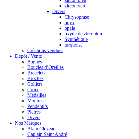
zircon bleu
zircon vert
Divers
Chrysoprase
onyx
opale
oxyde de zirconium
Synthétique
turquoise
Créations vendues
Dépôt / Vente
Bagues
Boucles d’Oreilles
Bracelets
Broches
Colliers
Croix
Médailles
Montres
Pendentifs
Pierres
Divers
Nos Marques
Alain Clozeau
Caplain Saint André