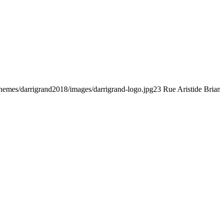
/themes/darrigrand2018/images/darrigrand-logo.jpg
23 Rue Aristide Bria