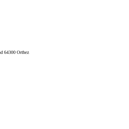
nd
64300
Orthez