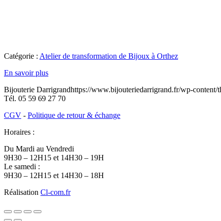
Catégorie :
Atelier de transformation de Bijoux à Orthez
En savoir plus
Bijouterie Darrigrand
https://www.bijouteriedarrigrand.fr/wp-content
Tél.
05 59 69 27 70
CGV
-
Politique de retour & échange
Horaires :
Du Mardi au Vendredi
9H30 – 12H15 et 14H30 – 19H
Le samedi :
9H30 – 12H15 et 14H30 – 18H
Réalisation
Cl-com.fr