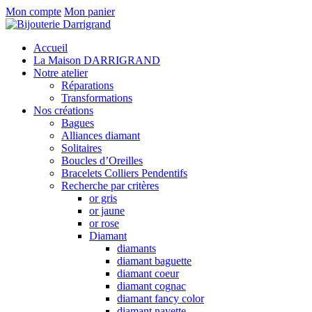
Mon compte
Mon panier
Accueil
La Maison DARRIGRAND
Notre atelier
Réparations
Transformations
Nos créations
Bagues
Alliances diamant
Solitaires
Boucles d’Oreilles
Bracelets Colliers Pendentifs
Recherche par critères
or gris
or jaune
or rose
Diamant
diamants
diamant baguette
diamant coeur
diamant cognac
diamant fancy color
diamant navette