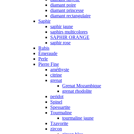
diamant poire
diamant princesse
diamant rectangulaire
Saphir
saphir jaune
saphirs multicolores
SAPHIR ORANGE
saphir rose
Rubis
Émeraude
Perle
Pierre Fine
améthyste
citrine
grenat
Grenat Mozambique
grenat rhodolite
peridot
Spinel
Spessartite
Tourmaline
tourmaline jaune
Tzavorite
zircon