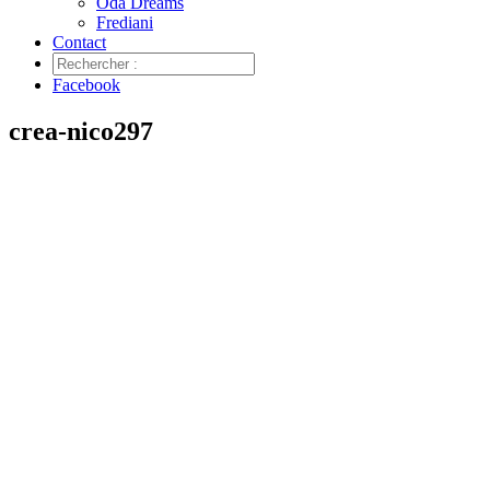
Oda Dreams
Frediani
Contact
Facebook
crea-nico297