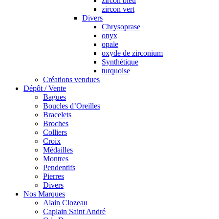
zircon bleu
zircon vert
Divers
Chrysoprase
onyx
opale
oxyde de zirconium
Synthétique
turquoise
Créations vendues
Dépôt / Vente
Bagues
Boucles d’Oreilles
Bracelets
Broches
Colliers
Croix
Médailles
Montres
Pendentifs
Pierres
Divers
Nos Marques
Alain Clozeau
Caplain Saint André