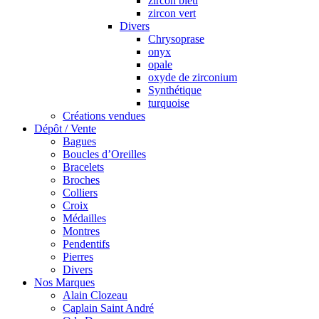
zircon bleu
zircon vert
Divers
Chrysoprase
onyx
opale
oxyde de zirconium
Synthétique
turquoise
Créations vendues
Dépôt / Vente
Bagues
Boucles d’Oreilles
Bracelets
Broches
Colliers
Croix
Médailles
Montres
Pendentifs
Pierres
Divers
Nos Marques
Alain Clozeau
Caplain Saint André