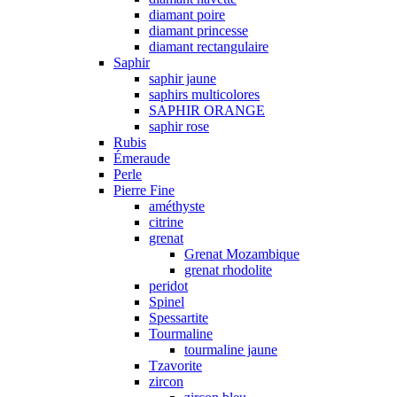
diamant poire
diamant princesse
diamant rectangulaire
Saphir
saphir jaune
saphirs multicolores
SAPHIR ORANGE
saphir rose
Rubis
Émeraude
Perle
Pierre Fine
améthyste
citrine
grenat
Grenat Mozambique
grenat rhodolite
peridot
Spinel
Spessartite
Tourmaline
tourmaline jaune
Tzavorite
zircon