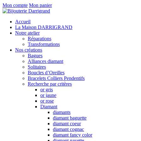
Mon compte
Mon panier
Accueil
La Maison DARRIGRAND
Notre atelier
Réparations
Transformations
Nos créations
Bagues
Alliances diamant
Solitaires
Boucles d’Oreilles
Bracelets Colliers Pendentifs
Recherche par critères
or gris
or jaune
or rose
Diamant
diamants
diamant baguette
diamant coeur
diamant cognac
diamant fancy color
diamant navette