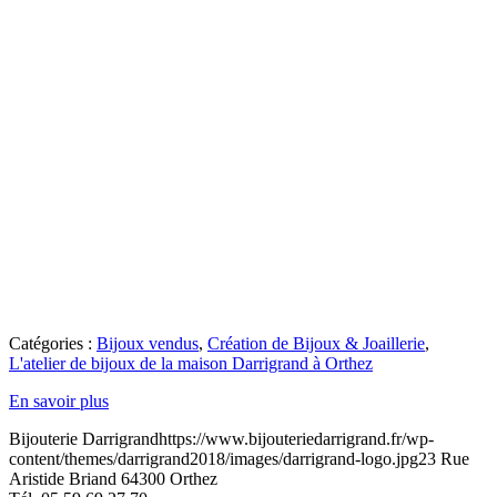
Catégories :
Bijoux vendus
,
Création de Bijoux & Joaillerie
,
L'atelier de bijoux de la maison Darrigrand à Orthez
En savoir plus
Bijouterie Darrigrand
https://www.bijouteriedarrigrand.fr/wp-
content/themes/darrigrand2018/images/darrigrand-logo.jpg
23 Rue
Aristide Briand
64300
Orthez