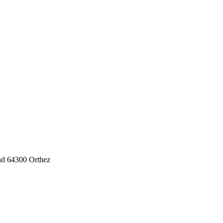
nd
64300
Orthez