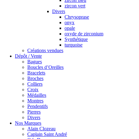
zircon bleu
zircon vert
Divers
Chrysoprase
onyx
opale
oxyde de zirconium
Synthétique
turquoise
Créations vendues
Dépôt / Vente
Bagues
Boucles d’Oreilles
Bracelets
Broches
Colliers
Croix
Médailles
Montres
Pendentifs
Pierres
Divers
Nos Marques
Alain Clozeau
Caplain Saint André