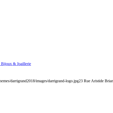
 Bijoux & Joaillerie
/themes/darrigrand2018/images/darrigrand-logo.jpg
23 Rue Aristide Bria