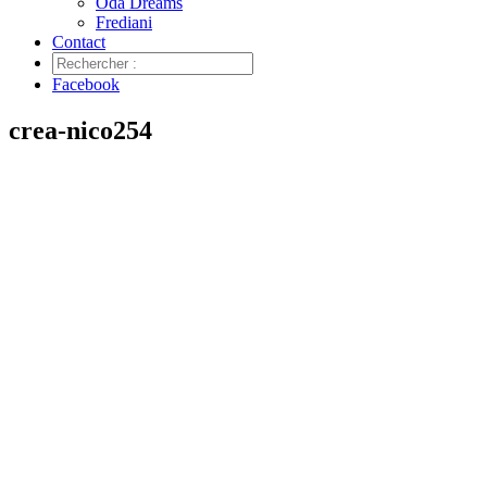
Oda Dreams
Frediani
Contact
Facebook
crea-nico254