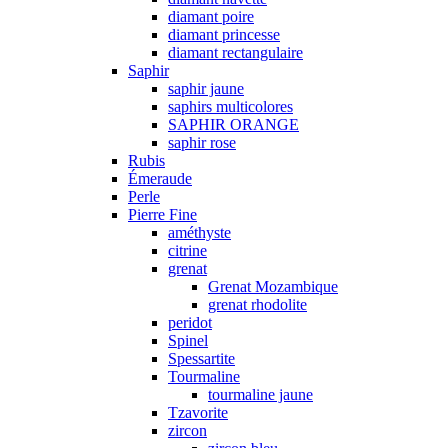
diamant poire
diamant princesse
diamant rectangulaire
Saphir
saphir jaune
saphirs multicolores
SAPHIR ORANGE
saphir rose
Rubis
Émeraude
Perle
Pierre Fine
améthyste
citrine
grenat
Grenat Mozambique
grenat rhodolite
peridot
Spinel
Spessartite
Tourmaline
tourmaline jaune
Tzavorite
zircon