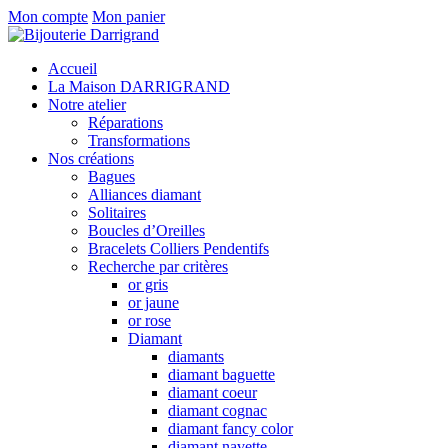
Mon compte
Mon panier
Accueil
La Maison DARRIGRAND
Notre atelier
Réparations
Transformations
Nos créations
Bagues
Alliances diamant
Solitaires
Boucles d’Oreilles
Bracelets Colliers Pendentifs
Recherche par critères
or gris
or jaune
or rose
Diamant
diamants
diamant baguette
diamant coeur
diamant cognac
diamant fancy color
diamant navette