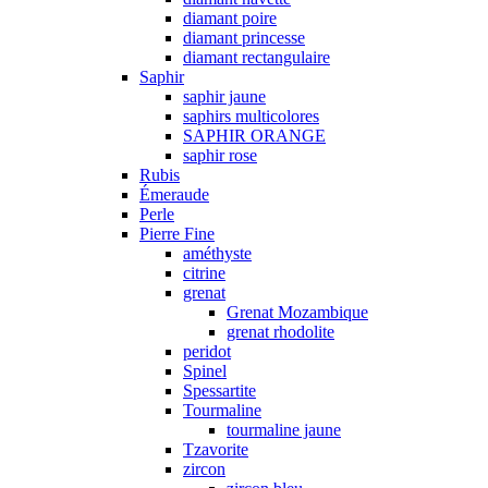
diamant poire
diamant princesse
diamant rectangulaire
Saphir
saphir jaune
saphirs multicolores
SAPHIR ORANGE
saphir rose
Rubis
Émeraude
Perle
Pierre Fine
améthyste
citrine
grenat
Grenat Mozambique
grenat rhodolite
peridot
Spinel
Spessartite
Tourmaline
tourmaline jaune
Tzavorite
zircon