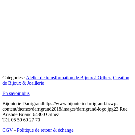
Catégories :
Atelier de transformation de Bijoux à Orthez
,
Création
de Bijoux & Joaillerie
En savoir plus
Bijouterie Darrigrand
https://www.bijouteriedarrigrand.fr/wp-
content/themes/darrigrand2018/images/darrigrand-logo.jpg
23 Rue
Aristide Briand
64300
Orthez
Tél.
05 59 69 27 70
CGV
-
Politique de retour & échange