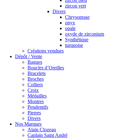
zircon bleu
zircon vert
Divers
Chrysoprase
onyx
opale
oxyde de zirconium
Synthétique
turquoise
Créations vendues
Dépôt / Vente
Bagues
Boucles d’Oreilles
Bracelets
Broches
Colliers
Croix
Médailles
Montres
Pendentifs
Pierres
Divers
Nos Marques
Alain Clozeau
Caplain Saint André