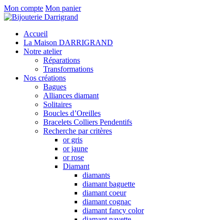
Mon compte
Mon panier
Accueil
La Maison DARRIGRAND
Notre atelier
Réparations
Transformations
Nos créations
Bagues
Alliances diamant
Solitaires
Boucles d’Oreilles
Bracelets Colliers Pendentifs
Recherche par critères
or gris
or jaune
or rose
Diamant
diamants
diamant baguette
diamant coeur
diamant cognac
diamant fancy color
diamant navette