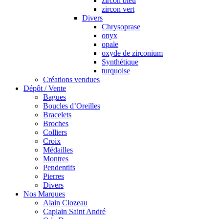
zircon bleu
zircon vert
Divers
Chrysoprase
onyx
opale
oxyde de zirconium
Synthétique
turquoise
Créations vendues
Dépôt / Vente
Bagues
Boucles d’Oreilles
Bracelets
Broches
Colliers
Croix
Médailles
Montres
Pendentifs
Pierres
Divers
Nos Marques
Alain Clozeau
Caplain Saint André