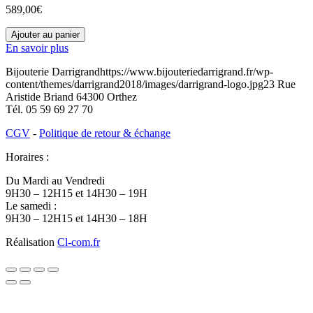
589,00
€
quantité
Ajouter au panier
de
En savoir plus
32600466
Bijouterie Darrigrand
https://www.bijouteriedarrigrand.fr/wp-
content/themes/darrigrand2018/images/darrigrand-logo.jpg
23 Rue
Aristide Briand
64300
Orthez
Tél.
05 59 69 27 70
CGV
-
Politique de retour & échange
Horaires :
Du Mardi au Vendredi
9H30 – 12H15 et 14H30 – 19H
Le samedi :
9H30 – 12H15 et 14H30 – 18H
Réalisation
Cl-com.fr