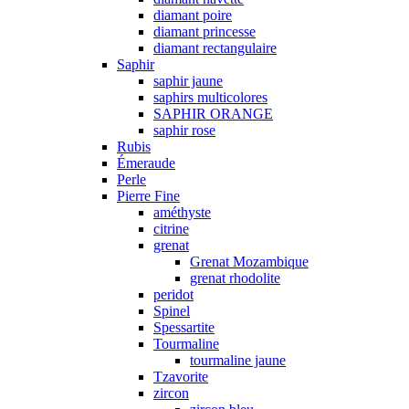
diamant poire
diamant princesse
diamant rectangulaire
Saphir
saphir jaune
saphirs multicolores
SAPHIR ORANGE
saphir rose
Rubis
Émeraude
Perle
Pierre Fine
améthyste
citrine
grenat
Grenat Mozambique
grenat rhodolite
peridot
Spinel
Spessartite
Tourmaline
tourmaline jaune
Tzavorite
zircon