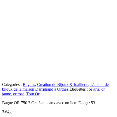
Catégories :
Bagues
,
Création de Bijoux & Joaillerie
,
L'atelier de
bijoux de la maison Darrigrand à Orthez
Étiquettes :
or gris
,
or
jaune
,
or rose
,
Tout Or
Bague OR 750 3 Ors 3 anneaux avec un lien. Doigt : 53
3.64g