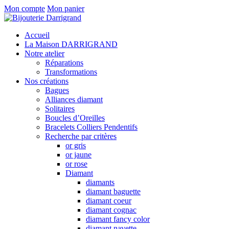
Mon compte
Mon panier
Accueil
La Maison DARRIGRAND
Notre atelier
Réparations
Transformations
Nos créations
Bagues
Alliances diamant
Solitaires
Boucles d’Oreilles
Bracelets Colliers Pendentifs
Recherche par critères
or gris
or jaune
or rose
Diamant
diamants
diamant baguette
diamant coeur
diamant cognac
diamant fancy color
diamant navette