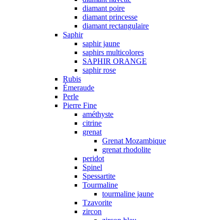
diamant poire
diamant princesse
diamant rectangulaire
Saphir
saphir jaune
saphirs multicolores
SAPHIR ORANGE
saphir rose
Rubis
Émeraude
Perle
Pierre Fine
améthyste
citrine
grenat
Grenat Mozambique
grenat rhodolite
peridot
Spinel
Spessartite
Tourmaline
tourmaline jaune
Tzavorite
zircon