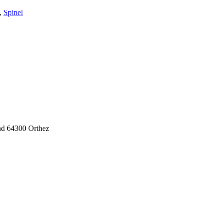
,
Spinel
nd
64300
Orthez