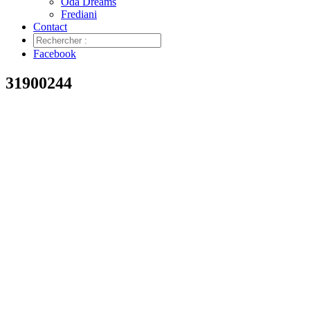
Oda Dreams
Frediani
Contact
Facebook
31900244