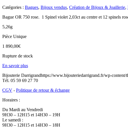
Catégories :
Bagues
,
Bijoux vendus
,
Création de Bijoux & Joaillerie
,
Bague OR 750 rose. 1 Spinel violet 2,03ct au centre et 12 spinels ros
5,26g
Pièce Unique
1 890,00
€
Rupture de stock
En savoir plus
Bijouterie Darrigrand
https://www.bijouteriedarrigrand.fr/wp-content
Tél.
05 59 69 27 70
CGV
-
Politique de retour & échange
Horaires :
Du Mardi au Vendredi
9H30 – 12H15 et 14H30 – 19H
Le samedi :
9H30 – 12H15 et 14H30 – 18H