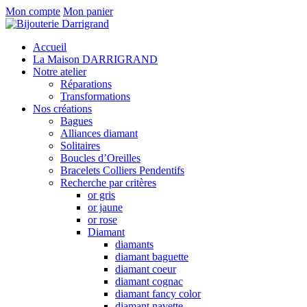
Mon compte
Mon panier
Accueil
La Maison DARRIGRAND
Notre atelier
Réparations
Transformations
Nos créations
Bagues
Alliances diamant
Solitaires
Boucles d’Oreilles
Bracelets Colliers Pendentifs
Recherche par critères
or gris
or jaune
or rose
Diamant
diamants
diamant baguette
diamant coeur
diamant cognac
diamant fancy color
diamant navette