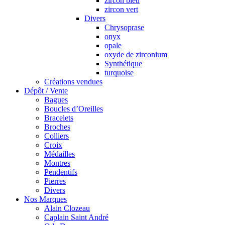
zircon bleu
zircon vert
Divers
Chrysoprase
onyx
opale
oxyde de zirconium
Synthétique
turquoise
Créations vendues
Dépôt / Vente
Bagues
Boucles d’Oreilles
Bracelets
Broches
Colliers
Croix
Médailles
Montres
Pendentifs
Pierres
Divers
Nos Marques
Alain Clozeau
Caplain Saint André