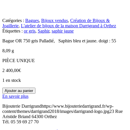
Catégories :
Bagues
,
Bijoux vendus
,
Création de Bijoux &
Joaillerie
,
L'atelier de bijoux de la maison Darrigrand à Orthez
Étiquettes :
or gris
,
Saphir
,
saphir jaune
Bague OR 750 gris Palladié, Saphirs bleu et jaune. doigt : 55
8,09 g
PIÈCE UNIQUE
2 400,00
€
1 en stock
quantité
Ajouter au panier
de
En savoir plus
31600771
Bijouterie Darrigrand
https://www.bijouteriedarrigrand.fr/wp-
content/themes/darrigrand2018/images/darrigrand-logo.jpg
23 Rue
Aristide Briand
64300
Orthez
Tél.
05 59 69 27 70