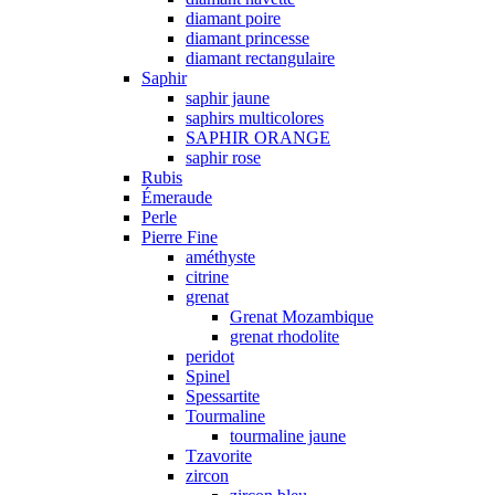
diamant poire
diamant princesse
diamant rectangulaire
Saphir
saphir jaune
saphirs multicolores
SAPHIR ORANGE
saphir rose
Rubis
Émeraude
Perle
Pierre Fine
améthyste
citrine
grenat
Grenat Mozambique
grenat rhodolite
peridot
Spinel
Spessartite
Tourmaline
tourmaline jaune
Tzavorite
zircon