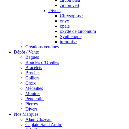
zircon bleu
zircon vert
Divers
Chrysoprase
onyx
opale
oxyde de zirconium
Synthétique
turquoise
Créations vendues
Dépôt / Vente
Bagues
Boucles d’Oreilles
Bracelets
Broches
Colliers
Croix
Médailles
Montres
Pendentifs
Pierres
Divers
Nos Marques
Alain Clozeau
Caplain Saint André