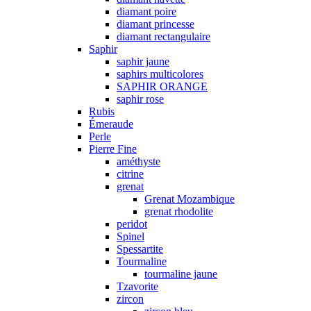
diamant poire
diamant princesse
diamant rectangulaire
Saphir
saphir jaune
saphirs multicolores
SAPHIR ORANGE
saphir rose
Rubis
Émeraude
Perle
Pierre Fine
améthyste
citrine
grenat
Grenat Mozambique
grenat rhodolite
peridot
Spinel
Spessartite
Tourmaline
tourmaline jaune
Tzavorite
zircon