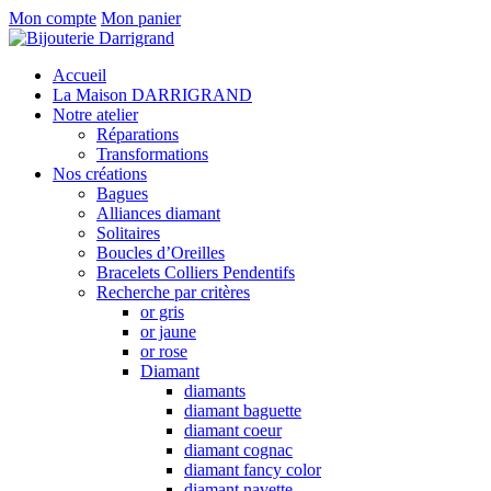
Mon compte
Mon panier
Accueil
La Maison DARRIGRAND
Notre atelier
Réparations
Transformations
Nos créations
Bagues
Alliances diamant
Solitaires
Boucles d’Oreilles
Bracelets Colliers Pendentifs
Recherche par critères
or gris
or jaune
or rose
Diamant
diamants
diamant baguette
diamant coeur
diamant cognac
diamant fancy color
diamant navette