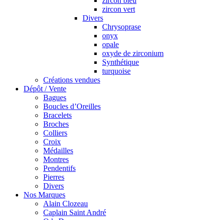
zircon bleu
zircon vert
Divers
Chrysoprase
onyx
opale
oxyde de zirconium
Synthétique
turquoise
Créations vendues
Dépôt / Vente
Bagues
Boucles d’Oreilles
Bracelets
Broches
Colliers
Croix
Médailles
Montres
Pendentifs
Pierres
Divers
Nos Marques
Alain Clozeau
Caplain Saint André