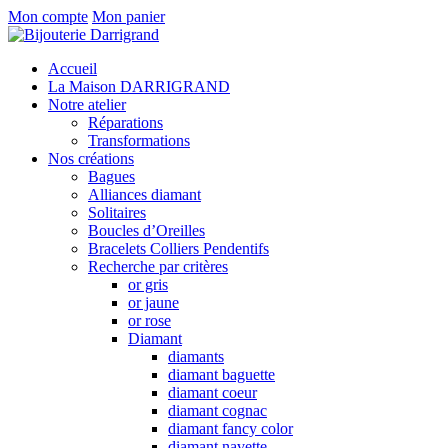
Mon compte
Mon panier
Accueil
La Maison DARRIGRAND
Notre atelier
Réparations
Transformations
Nos créations
Bagues
Alliances diamant
Solitaires
Boucles d’Oreilles
Bracelets Colliers Pendentifs
Recherche par critères
or gris
or jaune
or rose
Diamant
diamants
diamant baguette
diamant coeur
diamant cognac
diamant fancy color
diamant navette