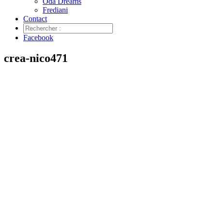
Oda Dreams
Frediani
Contact
Facebook
crea-nico471