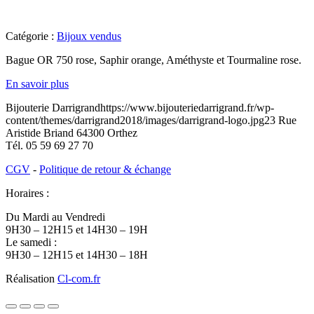
Catégorie :
Bijoux vendus
Bague OR 750 rose, Saphir orange, Améthyste et Tourmaline rose.
En savoir plus
Bijouterie Darrigrand
https://www.bijouteriedarrigrand.fr/wp-
content/themes/darrigrand2018/images/darrigrand-logo.jpg
23 Rue
Aristide Briand
64300
Orthez
Tél.
05 59 69 27 70
CGV
-
Politique de retour & échange
Horaires :
Du Mardi au Vendredi
9H30 – 12H15 et 14H30 – 19H
Le samedi :
9H30 – 12H15 et 14H30 – 18H
Réalisation
Cl-com.fr