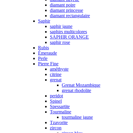
diamant poire
diamant princesse
diamant rectangulaire
Saphir
saphir jaune
saphirs multicolores
SAPHIR ORANGE
saphir rose
Rubis
Émeraude
Perle
Pierre Fine
améthyste
citrine
grenat
Grenat Mozambique
grenat rhodolite
peridot
Spinel
Spessartite
Tourmaline
tourmaline jaune
Tzavorite
zircon