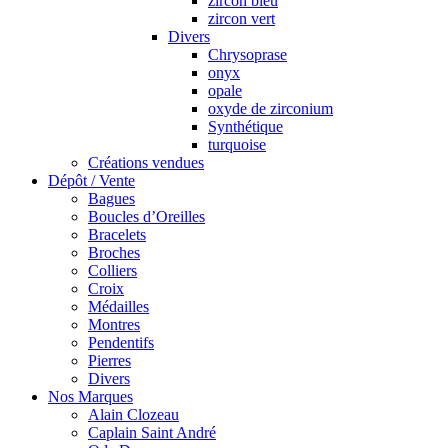
zircon bleu
zircon vert
Divers
Chrysoprase
onyx
opale
oxyde de zirconium
Synthétique
turquoise
Créations vendues
Dépôt / Vente
Bagues
Boucles d’Oreilles
Bracelets
Broches
Colliers
Croix
Médailles
Montres
Pendentifs
Pierres
Divers
Nos Marques
Alain Clozeau
Caplain Saint André