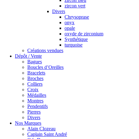
zircon bleu
zircon vert
Divers
Chrysoprase
onyx
opale
oxyde de zirconium
Synthétique
turquoise
Créations vendues
Dépôt / Vente
Bagues
Boucles d’Oreilles
Bracelets
Broches
Colliers
Croix
Médailles
Montres
Pendentifs
Pierres
Divers
Nos Marques
Alain Clozeau
Caplain Saint André