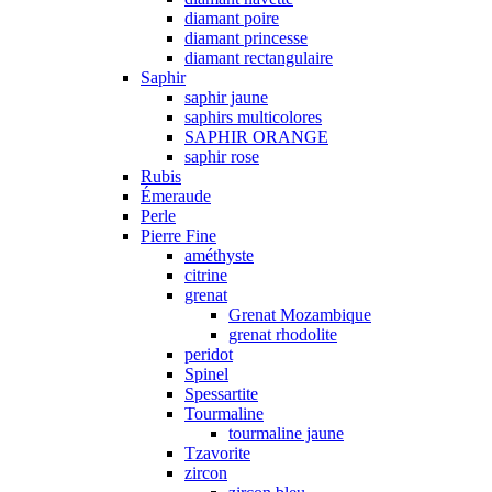
diamant poire
diamant princesse
diamant rectangulaire
Saphir
saphir jaune
saphirs multicolores
SAPHIR ORANGE
saphir rose
Rubis
Émeraude
Perle
Pierre Fine
améthyste
citrine
grenat
Grenat Mozambique
grenat rhodolite
peridot
Spinel
Spessartite
Tourmaline
tourmaline jaune
Tzavorite
zircon