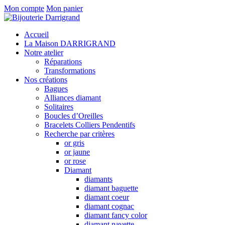
Mon compte
Mon panier
Accueil
La Maison DARRIGRAND
Notre atelier
Réparations
Transformations
Nos créations
Bagues
Alliances diamant
Solitaires
Boucles d’Oreilles
Bracelets Colliers Pendentifs
Recherche par critères
or gris
or jaune
or rose
Diamant
diamants
diamant baguette
diamant coeur
diamant cognac
diamant fancy color
diamant navette