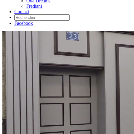
Oda Dreams
Frediani
Contact
Facebook