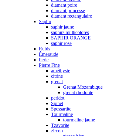
diamant poire
diamant princesse
diamant rectangulaire
Saphir
saphir jaune
saphirs multicolores
SAPHIR ORANGE
saphir rose
Rubis
Émeraude
Perle
Pierre Fine
améthyste
citrine
grenat
Grenat Mozambique
grenat rhodolite
peridot
Spinel
Spessartite
Tourmaline
tourmaline jaune
Tzavorite
zircon