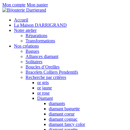
Mon compte
Mon panier
Accueil
La Maison DARRIGRAND
Notre atelier
Réparations
Transformations
Nos créations
Bagues
Alliances diamant
Solitaires
Boucles d’Oreilles
Bracelets Colliers Pendentifs
Recherche par critères
or gris
or jaune
or rose
Diamant
diamants
diamant baguette
diamant coeur
diamant cognac
diamant fancy color
diamant navette