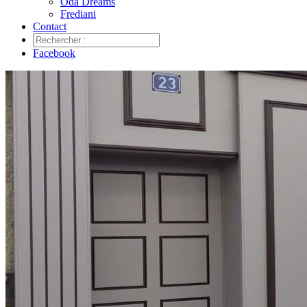
Oda Dreams
Frediani
Contact
Facebook