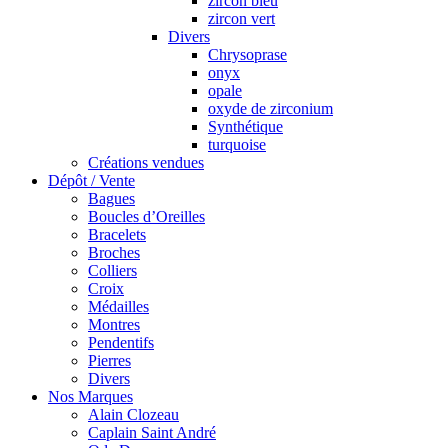
zircon bleu
zircon vert
Divers
Chrysoprase
onyx
opale
oxyde de zirconium
Synthétique
turquoise
Créations vendues
Dépôt / Vente
Bagues
Boucles d’Oreilles
Bracelets
Broches
Colliers
Croix
Médailles
Montres
Pendentifs
Pierres
Divers
Nos Marques
Alain Clozeau
Caplain Saint André