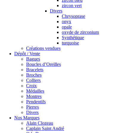
zircon bleu
zircon vert
Divers
Chrysoprase
onyx
opale
oxyde de zirconium
Synthétique
turquoise
Créations vendues
Dépôt / Vente
Bagues
Boucles d’Oreilles
Bracelets
Broches
Colliers
Croix
Médailles
Montres
Pendentifs
Pierres
Divers
Nos Marques
Alain Clozeau
Caplain Saint André