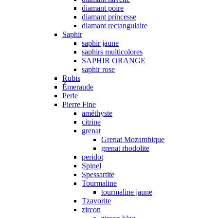
diamant poire
diamant princesse
diamant rectangulaire
Saphir
saphir jaune
saphirs multicolores
SAPHIR ORANGE
saphir rose
Rubis
Émeraude
Perle
Pierre Fine
améthyste
citrine
grenat
Grenat Mozambique
grenat rhodolite
peridot
Spinel
Spessartite
Tourmaline
tourmaline jaune
Tzavorite
zircon