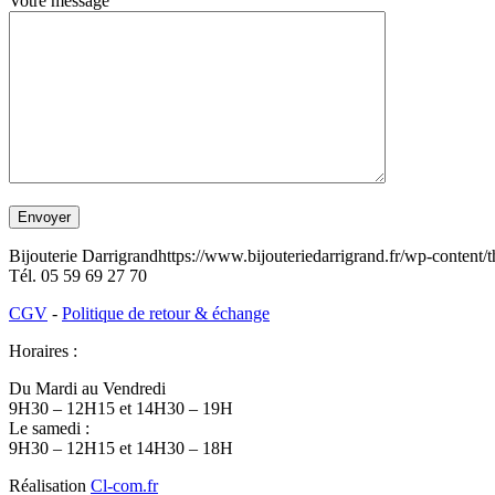
Votre message
Bijouterie Darrigrand
https://www.bijouteriedarrigrand.fr/wp-content
Tél.
05 59 69 27 70
CGV
-
Politique de retour & échange
Horaires :
Du Mardi au Vendredi
9H30 – 12H15 et 14H30 – 19H
Le samedi :
9H30 – 12H15 et 14H30 – 18H
Réalisation
Cl-com.fr