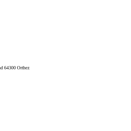
nd
64300
Orthez