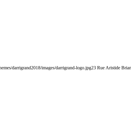
/themes/darrigrand2018/images/darrigrand-logo.jpg
23 Rue Aristide Bria