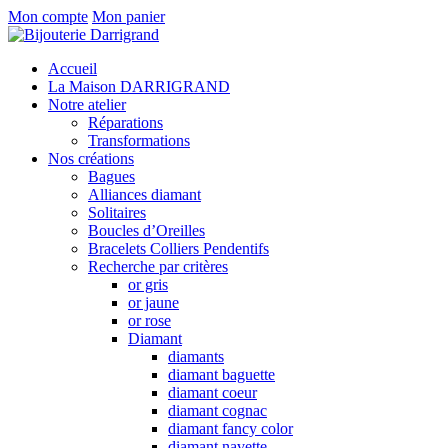
Mon compte
Mon panier
Accueil
La Maison DARRIGRAND
Notre atelier
Réparations
Transformations
Nos créations
Bagues
Alliances diamant
Solitaires
Boucles d’Oreilles
Bracelets Colliers Pendentifs
Recherche par critères
or gris
or jaune
or rose
Diamant
diamants
diamant baguette
diamant coeur
diamant cognac
diamant fancy color
diamant navette