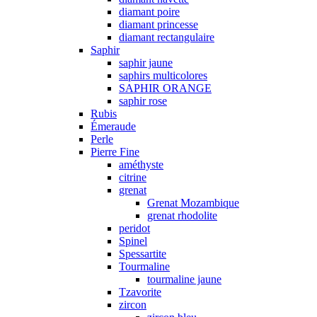
diamant poire
diamant princesse
diamant rectangulaire
Saphir
saphir jaune
saphirs multicolores
SAPHIR ORANGE
saphir rose
Rubis
Émeraude
Perle
Pierre Fine
améthyste
citrine
grenat
Grenat Mozambique
grenat rhodolite
peridot
Spinel
Spessartite
Tourmaline
tourmaline jaune
Tzavorite
zircon