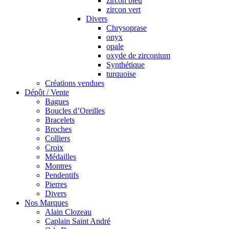
zircon bleu
zircon vert
Divers
Chrysoprase
onyx
opale
oxyde de zirconium
Synthétique
turquoise
Créations vendues
Dépôt / Vente
Bagues
Boucles d’Oreilles
Bracelets
Broches
Colliers
Croix
Médailles
Montres
Pendentifs
Pierres
Divers
Nos Marques
Alain Clozeau
Caplain Saint André