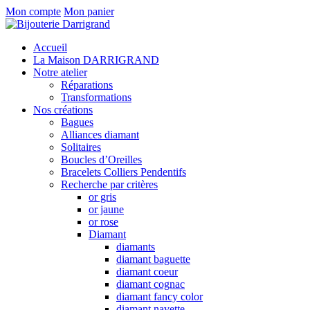
Mon compte
Mon panier
Accueil
La Maison DARRIGRAND
Notre atelier
Réparations
Transformations
Nos créations
Bagues
Alliances diamant
Solitaires
Boucles d’Oreilles
Bracelets Colliers Pendentifs
Recherche par critères
or gris
or jaune
or rose
Diamant
diamants
diamant baguette
diamant coeur
diamant cognac
diamant fancy color
diamant navette