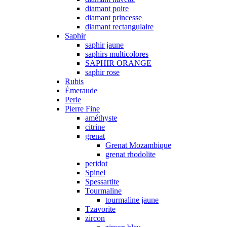
diamant poire
diamant princesse
diamant rectangulaire
Saphir
saphir jaune
saphirs multicolores
SAPHIR ORANGE
saphir rose
Rubis
Émeraude
Perle
Pierre Fine
améthyste
citrine
grenat
Grenat Mozambique
grenat rhodolite
peridot
Spinel
Spessartite
Tourmaline
tourmaline jaune
Tzavorite
zircon