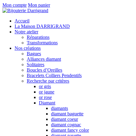
Mon compte
Mon panier
Accueil
La Maison DARRIGRAND
Notre atelier
Réparations
Transformations
Nos créations
Bagues
Alliances diamant
Solitaires
Boucles d’Oreilles
Bracelets Colliers Pendentifs
Recherche par critères
or gris
or jaune
or rose
Diamant
diamants
diamant baguette
diamant coeur
diamant cognac
diamant fancy color
diamant navette