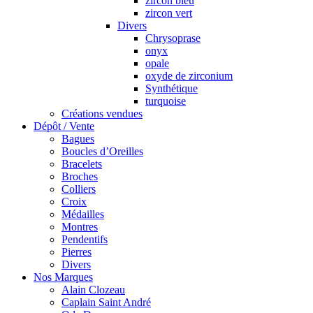
zircon bleu
zircon vert
Divers
Chrysoprase
onyx
opale
oxyde de zirconium
Synthétique
turquoise
Créations vendues
Dépôt / Vente
Bagues
Boucles d’Oreilles
Bracelets
Broches
Colliers
Croix
Médailles
Montres
Pendentifs
Pierres
Divers
Nos Marques
Alain Clozeau
Caplain Saint André