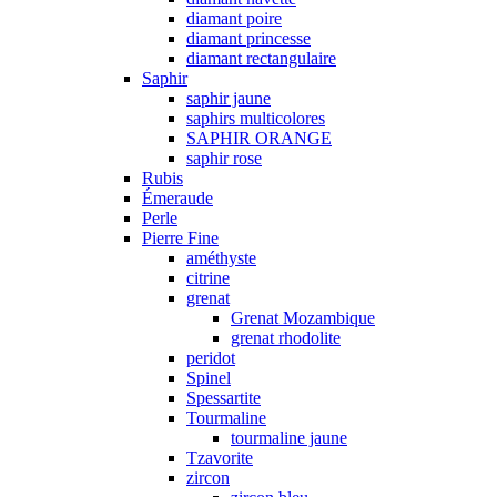
diamant poire
diamant princesse
diamant rectangulaire
Saphir
saphir jaune
saphirs multicolores
SAPHIR ORANGE
saphir rose
Rubis
Émeraude
Perle
Pierre Fine
améthyste
citrine
grenat
Grenat Mozambique
grenat rhodolite
peridot
Spinel
Spessartite
Tourmaline
tourmaline jaune
Tzavorite
zircon