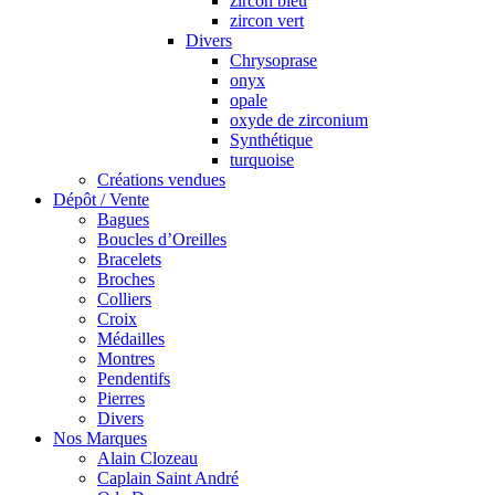
zircon bleu
zircon vert
Divers
Chrysoprase
onyx
opale
oxyde de zirconium
Synthétique
turquoise
Créations vendues
Dépôt / Vente
Bagues
Boucles d’Oreilles
Bracelets
Broches
Colliers
Croix
Médailles
Montres
Pendentifs
Pierres
Divers
Nos Marques
Alain Clozeau
Caplain Saint André