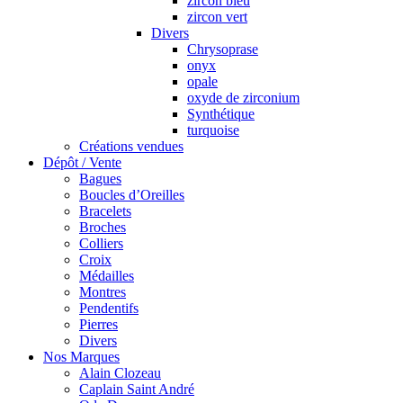
zircon bleu
zircon vert
Divers
Chrysoprase
onyx
opale
oxyde de zirconium
Synthétique
turquoise
Créations vendues
Dépôt / Vente
Bagues
Boucles d’Oreilles
Bracelets
Broches
Colliers
Croix
Médailles
Montres
Pendentifs
Pierres
Divers
Nos Marques
Alain Clozeau
Caplain Saint André