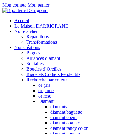
Mon compte
Mon panier
Accueil
La Maison DARRIGRAND
Notre atelier
Réparations
Transformations
Nos créations
Bagues
Alliances diamant
Solitaires
Boucles d’Oreilles
Bracelets Colliers Pendentifs
Recherche par critères
or gris
or jaune
or rose
Diamant
diamants
diamant baguette
diamant coeur
diamant cognac
diamant fancy color
diamant navette