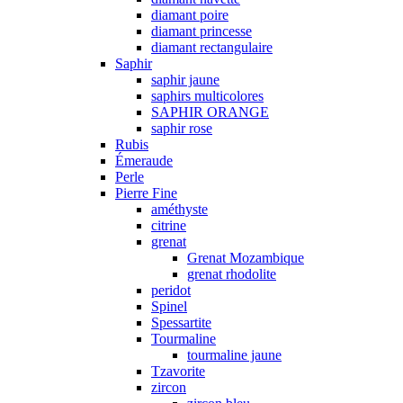
diamant poire
diamant princesse
diamant rectangulaire
Saphir
saphir jaune
saphirs multicolores
SAPHIR ORANGE
saphir rose
Rubis
Émeraude
Perle
Pierre Fine
améthyste
citrine
grenat
Grenat Mozambique
grenat rhodolite
peridot
Spinel
Spessartite
Tourmaline
tourmaline jaune
Tzavorite
zircon