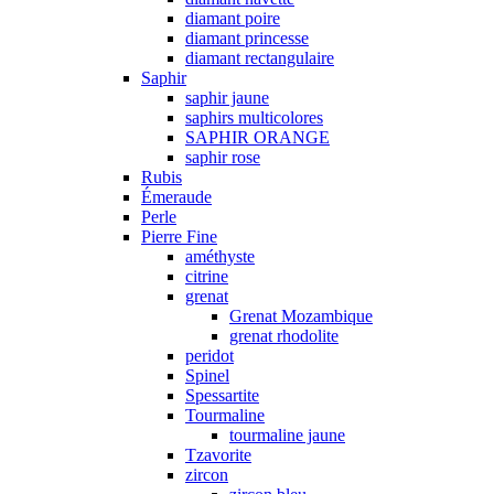
diamant poire
diamant princesse
diamant rectangulaire
Saphir
saphir jaune
saphirs multicolores
SAPHIR ORANGE
saphir rose
Rubis
Émeraude
Perle
Pierre Fine
améthyste
citrine
grenat
Grenat Mozambique
grenat rhodolite
peridot
Spinel
Spessartite
Tourmaline
tourmaline jaune
Tzavorite
zircon