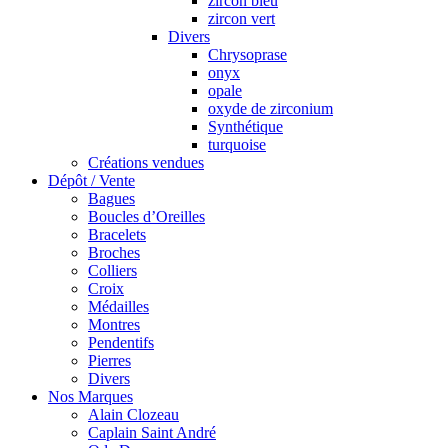
zircon bleu
zircon vert
Divers
Chrysoprase
onyx
opale
oxyde de zirconium
Synthétique
turquoise
Créations vendues
Dépôt / Vente
Bagues
Boucles d’Oreilles
Bracelets
Broches
Colliers
Croix
Médailles
Montres
Pendentifs
Pierres
Divers
Nos Marques
Alain Clozeau
Caplain Saint André