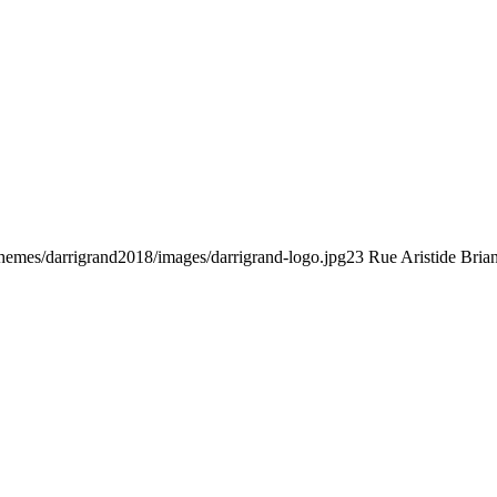
/themes/darrigrand2018/images/darrigrand-logo.jpg
23 Rue Aristide Bria