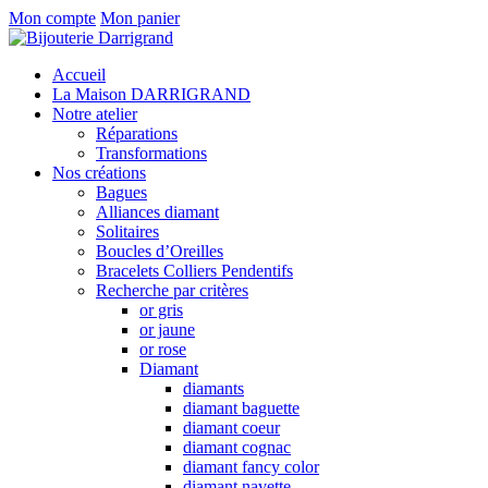
Mon compte
Mon panier
Accueil
La Maison DARRIGRAND
Notre atelier
Réparations
Transformations
Nos créations
Bagues
Alliances diamant
Solitaires
Boucles d’Oreilles
Bracelets Colliers Pendentifs
Recherche par critères
or gris
or jaune
or rose
Diamant
diamants
diamant baguette
diamant coeur
diamant cognac
diamant fancy color
diamant navette