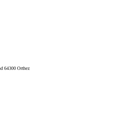
nd
64300
Orthez