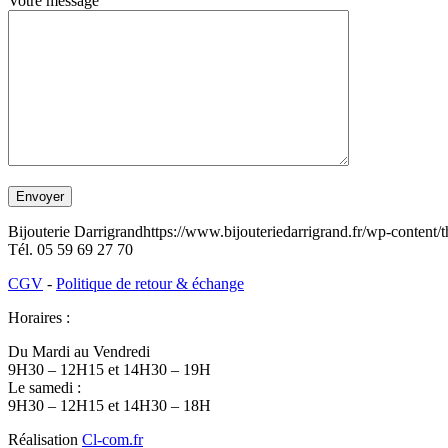
Votre message
Bijouterie Darrigrand
https://www.bijouteriedarrigrand.fr/wp-content
Tél.
05 59 69 27 70
CGV
-
Politique de retour & échange
Horaires :
Du Mardi au Vendredi
9H30 – 12H15 et 14H30 – 19H
Le samedi :
9H30 – 12H15 et 14H30 – 18H
Réalisation
Cl-com.fr