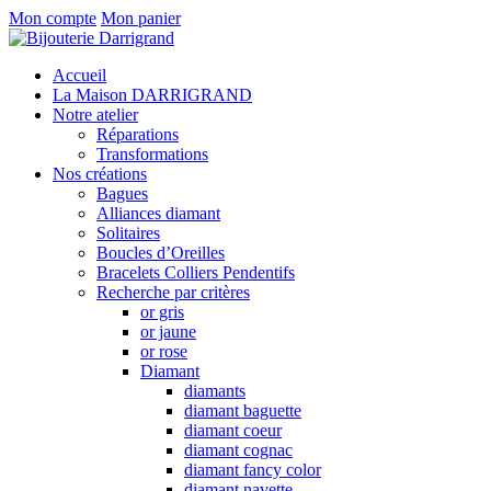
Mon compte
Mon panier
Accueil
La Maison DARRIGRAND
Notre atelier
Réparations
Transformations
Nos créations
Bagues
Alliances diamant
Solitaires
Boucles d’Oreilles
Bracelets Colliers Pendentifs
Recherche par critères
or gris
or jaune
or rose
Diamant
diamants
diamant baguette
diamant coeur
diamant cognac
diamant fancy color
diamant navette