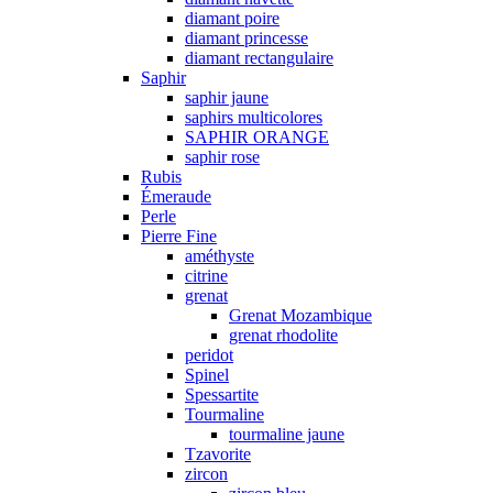
diamant poire
diamant princesse
diamant rectangulaire
Saphir
saphir jaune
saphirs multicolores
SAPHIR ORANGE
saphir rose
Rubis
Émeraude
Perle
Pierre Fine
améthyste
citrine
grenat
Grenat Mozambique
grenat rhodolite
peridot
Spinel
Spessartite
Tourmaline
tourmaline jaune
Tzavorite
zircon