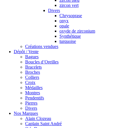
zircon bleu
zircon vert
Divers
Chrysoprase
onyx
opale
oxyde de zirconium
Synthétique
turquoise
Créations vendues
Dépôt / Vente
Bagues
Boucles d’Oreilles
Bracelets
Broches
Colliers
Croix
Médailles
Montres
Pendentifs
Pierres
Divers
Nos Marques
Alain Clozeau
Caplain Saint André