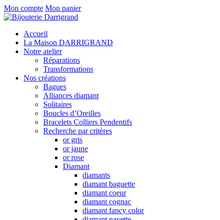
Mon compte
Mon panier
Accueil
La Maison DARRIGRAND
Notre atelier
Réparations
Transformations
Nos créations
Bagues
Alliances diamant
Solitaires
Boucles d’Oreilles
Bracelets Colliers Pendentifs
Recherche par critères
or gris
or jaune
or rose
Diamant
diamants
diamant baguette
diamant coeur
diamant cognac
diamant fancy color
diamant navette