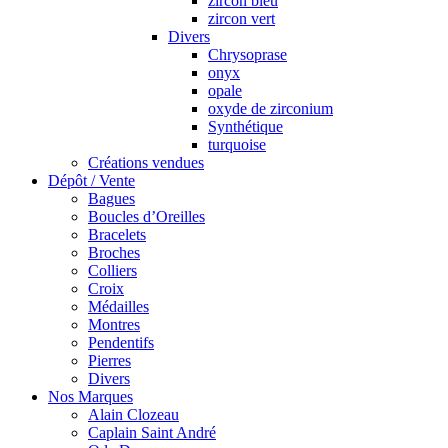
zircon bleu
zircon vert
Divers
Chrysoprase
onyx
opale
oxyde de zirconium
Synthétique
turquoise
Créations vendues
Dépôt / Vente
Bagues
Boucles d’Oreilles
Bracelets
Broches
Colliers
Croix
Médailles
Montres
Pendentifs
Pierres
Divers
Nos Marques
Alain Clozeau
Caplain Saint André