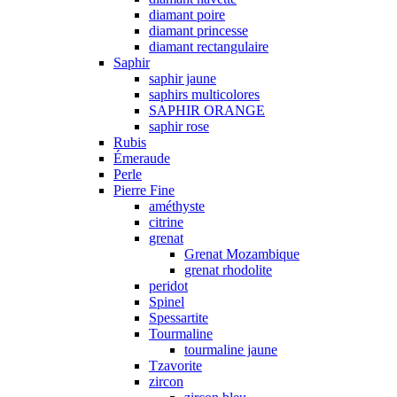
diamant poire
diamant princesse
diamant rectangulaire
Saphir
saphir jaune
saphirs multicolores
SAPHIR ORANGE
saphir rose
Rubis
Émeraude
Perle
Pierre Fine
améthyste
citrine
grenat
Grenat Mozambique
grenat rhodolite
peridot
Spinel
Spessartite
Tourmaline
tourmaline jaune
Tzavorite
zircon